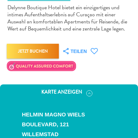
Delynne Boutique Hotel bietet ein einzigartiges und
intimes Aufenthaltserlebnis auf Curaçao mit einer
Auswahl an komfortablen Apartments für Reisende, die
Wert auf Bequemlichkeit und eine zentrale Lage legen.
Abenteuer
zu
JETZT BUCHEN
TEILEN
Land
andere
Einkaufsviertel
Essen
und
KARTE ANZEIGEN
trinken
Kunst
und
HELMIN MAGNO WIELS
Kultur
BOULEVARD, 121
Mietwagen
Museen
WILLEMSTAD