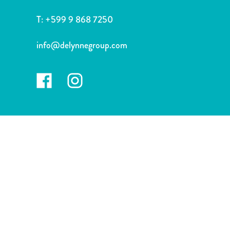
Nachtleben
und
T:
+599 9 868 7250
Unterhaltung
Natur
info@delynnegroup.com
und
Parks
Sehenswürdigkeiten
und
Wahrzeichen
Spa
und
Wellness
Sport
und
Golf
Strände
Tauch-
und