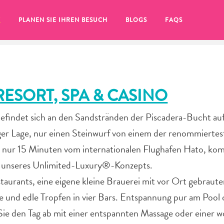
T
PLANEN SIE IHREN BESUCH
BLOGS
FAQS
ESORT, SPA & CASINO
findet sich an den Sandstränden der Piscadera-Bucht auf
siger Lage, nur einen Steinwurf von einem der renommierte
d nur 15 Minuten vom internationalen Flughafen Hato, ko
e unseres Unlimited-Luxury®-Konzepts.
aurants, eine eigene kleine Brauerei mit vor Ort gebraut
ke und edle Tropfen in vier Bars. Entspannung pur am Pool 
Sie auf das
ie den Tag ab mit einer entspannten Massage oder einer 