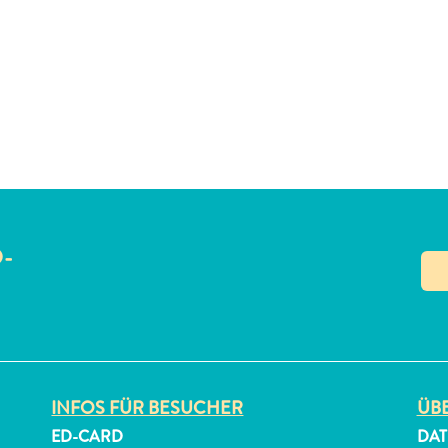
O-
N
INFOS FÜR BESUCHER
ÜBE
ED-CARD
DAT