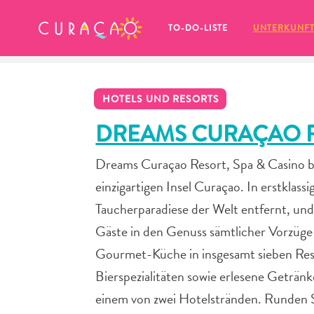
MEINE FAVORITEN
TO-DO-LISTE
UNTERKUNF
HOTELS UND RESORTS
DREAMS CURAÇAO R
Dreams Curaçao Resort, Spa & Casino be
Es schaut so aus, als ob Sie noch 
einzigartigen Insel Curaçao. In erstklas
keine Lieblingsorte in Curaçao 
gespeichert haben.
Taucherparadiese der Welt entfernt, un
Gäste in den Genuss sämtlicher Vorzüg
Gourmet-Küche in insgesamt sieben Rest
Bierspezialitäten sowie erlesene Geträn
Wenn Sie etwas für später speichern möchten, klicken 
einem von zwei Hotelstränden. Runden S