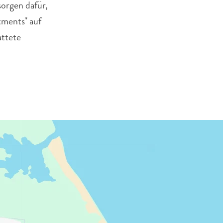
sorgen dafür,
tments" auf
attete