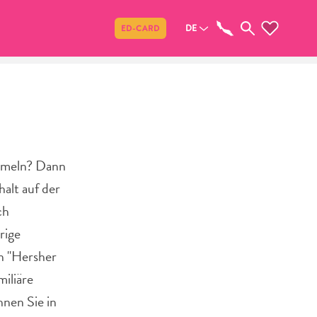
Teilen
DE
ED-CARD
ammeln? Dann
halt auf der
ch
rige
en "Hersher
iliäre
hnen Sie in