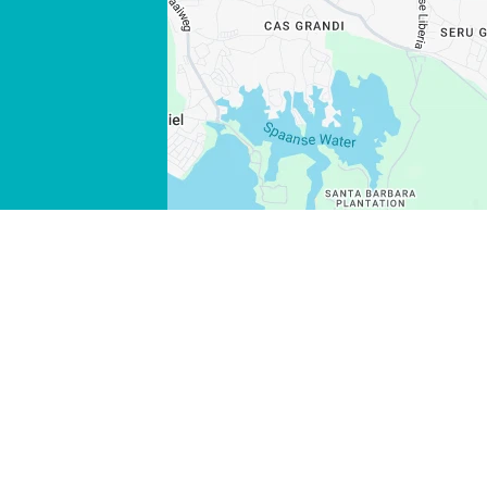
WHATSAPP
FACEBOOK
X
LINK KOPIEREN
E-MAIL
LINK KOPIEREN