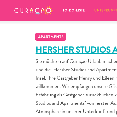
MEINE FAVORITEN
TO-DO-LISTE
UNTERKUNF
APARTMENTS
HERSHER STUDIOS 
Sie möchten auf Curaçao Urlaub machen
Es schaut so aus, als ob Sie noch 
sind die "Hersher Studios and Apartments
keine Lieblingsorte in Curaçao 
gespeichert haben.
Insel. Ihre Gastgeber Henry und Eileen 
willkommen. Wir empfangen unsere Gäste 
Erfahrung als Gastgeber zurückblicken k
Studios and Apartments" vom ersten Auge
Wenn Sie etwas für später speichern möchten, klicken 
Atmosphäre in unserer Unterkunft und g