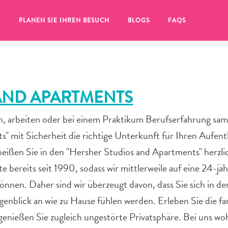
T
PLANEN SIE IHREN BESUCH
BLOGS
FAQS
AND APARTMENTS
, arbeiten oder bei einem Praktikum Berufserfahrung s
" mit Sicherheit die richtige Unterkunft für Ihren Aufent
heißen Sie in den "Hersher Studios and Apartments" herzli
bereits seit 1990, sodass wir mittlerweile auf eine 24-jäh
önnen. Daher sind wir überzeugt davon, dass Sie sich in d
nblick an wie zu Hause fühlen werden. Erleben Sie die fam
Sie auf das
enießen Sie zugleich ungestörte Privatsphäre. Bei uns wo