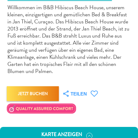
Willkommen im B&B Hibiscus Beach House, unserem
kleinen, einzigartigen und gemütlichen Bed & Breakfast
in Jan Thiel, Curaçao. Das Hibiscus Beach House wurde
2013 eröffnet und der Strand, der Jan Thiel Beach, ist zu
Fuß erreichbar. Das B&B strahlt Luxus und Ruhe aus
Abenteuer
und ist komplett ausgestattet. Alle vier Zimmer sind
zu
geräumig und verfügen über ein eigenes Bad, eine
Land
Klimaanlage, einen Kühlschrank und vieles mehr. Der
Garten hat ein tropisches Flair mit all den schönen
andere
Blumen und Palmen.
Einkaufsviertel
Essen
und
JETZT BUCHEN
trinken
TEILEN
Kunst
und
Kultur
Mietwagen
Museen
KARTE ANZEIGEN