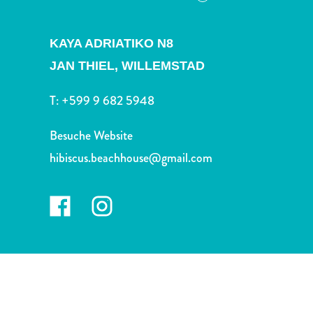
Nachtleben
und
Unterhaltung
KAYA ADRIATIKO N8
Natur
JAN THIEL,
WILLEMSTAD
und
Parks
T:
+599 9 682 5948
Sehenswürdigkeiten
und
Besuche Website
Wahrzeichen
hibiscus.beachhouse@gmail.com
Spa
und
Wellness
Sport
und
Golf
Strände
Tauch-
und