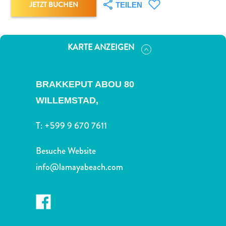
Nachtleben
JETZT BUCHEN
TEILEN
und
Unterhaltung
Natur
KARTE ANZEIGEN
und
Parks
Sehenswürdigkeiten
BRAKKEPUT ABOU 80
und
WILLEMSTAD,
Wahrzeichen
Spa
T:
+599 9 670 7611
und
Wellness
Besuche Website
Sport
info@lamayabeach.com
und
Golf
Strände
Tauch-
und