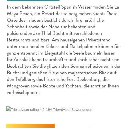
In dem bekannten Ortsteil Spanish Wasser finden Sie La
Maya Beach, ein Resort das seinesgleichen sucht: Diese
Oase des Friedens besticht durch Ihre natürliche
Schönheit sowie der Nähe zur beliebten und
pulsierenden Jan Thiel Bucht mit verschiedenen
Abenteuer
Restaurants und Bars. Am hauseigenen Privatstrand
zu
unter rauschenden Kokos- und Dattelpalmen können Sie
Land
ganz entspannt im Liegestuhl die Seele baumeln lassen.
Ihr Ausblick kann traumhafter und karibischer nicht sein.
andere
Beobachten Sie die glitzernden Sonnenreflexionen in der
Einkaufsviertel
Bucht und genießen Sie einen majestätischen Blick auf
Essen
den Tafelberg, das historische Fort Beekenburg, die
und
Mangroven sowie Boote und Yachten, die sanft an Ihnen
trinken
vorbeischippern.
Kunst
und
Kultur
194 TripAdvisor Bewertungen
Mietwagen
Museen