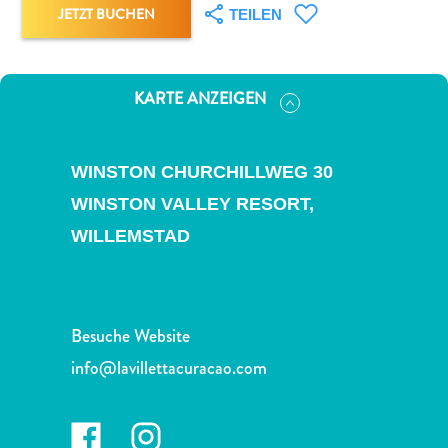
Nachtleben
JETZT BUCHEN
TEILEN
und
Unterhaltung
Natur
KARTE ANZEIGEN
und
Parks
Sehenswürdigkeiten
WINSTON CHURCHILLWEG 30
und
WINSTON VALLEY RESORT,
Wahrzeichen
Spa
WILLEMSTAD
und
Wellness
Sport
und
Besuche Website
Golf
info@lavillettacuracao.com
Strände
Tauch-
und