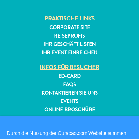
PRAKTISCHE LINKS
CORPORATE SITE
REISEPROFIS
IHR GESCHÄFT LISTEN
IHR EVENT EINREICHEN
INFOS FÜR BESUCHER
ED-CARD
FAQS
KONTAKTIEREN SIE UNS
EVENTS
ONLINE-BROSCHÜRE
ÜBER DIESE WEBSITE
DATENSCHUTZRICHTLINIE
Durch die Nutzung der Curacao.com Website stimmen