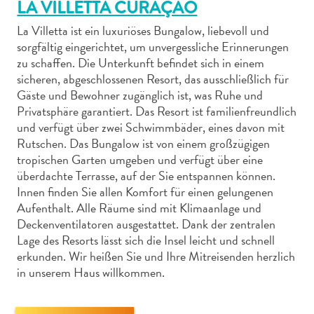
LA VILLETTA CURAÇAO
La Villetta ist ein luxuriöses Bungalow, liebevoll und
sorgfältig eingerichtet, um unvergessliche Erinnerungen
zu schaffen. Die Unterkunft befindet sich in einem
sicheren, abgeschlossenen Resort, das ausschließlich für
Abenteuer
Gäste und Bewohner zugänglich ist, was Ruhe und
zu
Privatsphäre garantiert. Das Resort ist familienfreundlich
und verfügt über zwei Schwimmbäder, eines davon mit
Land
Rutschen. Das Bungalow ist von einem großzügigen
andere
tropischen Garten umgeben und verfügt über eine
Einkaufsviertel
überdachte Terrasse, auf der Sie entspannen können.
Essen
Innen finden Sie allen Komfort für einen gelungenen
und
Aufenthalt. Alle Räume sind mit Klimaanlage und
trinken
Deckenventilatoren ausgestattet. Dank der zentralen
Kunst
Lage des Resorts lässt sich die Insel leicht und schnell
und
erkunden. Wir heißen Sie und Ihre Mitreisenden herzlich
Kultur
in unserem Haus willkommen.
Mietwagen
Museen