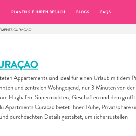
T
PLANEN SIE IHREN BESUCH
BLOGS
FAQS
RTMENTS CURAÇAO
CURAÇAO
teten Appartements sind ideal für einen Urlaub mit dem P
ekannten und zentralen Wohngegend, nur 3 Minuten von der
vom Flughafen, Supermärkten, Geschäften und dem größ
ilu Apartments Curacao bietet Ihnen Ruhe, Privatsphäre u
 und durchdachten Details gestaltet, um sicherzustellen
Sie auf das