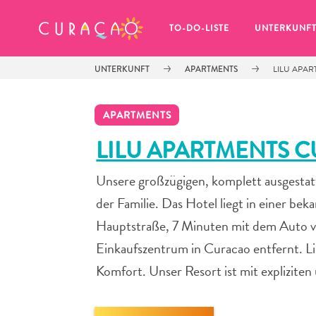
MEINE FAVORITEN
TO-DO-LISTE
UNTERKUNF
UNTERKUNFT
APARTMENTS
LILU APA
APARTMENTS
LILU APARTMENTS 
Unsere großzügigen, komplett ausgestat
Es schaut so aus, als ob Sie noch 
keine Lieblingsorte in Curaçao 
der Familie. Das Hotel liegt in einer b
gespeichert haben.
Hauptstraße, 7 Minuten mit dem Auto 
Einkaufszentrum in Curacao entfernt. L
Komfort. Unser Resort ist mit expliziten
Wenn Sie etwas für später speichern möchten, klicken 