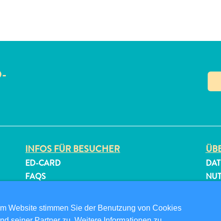
O-
N
INFOS FÜR BESUCHER
ÜBE
ED-CARD
DAT
FAQS
NU
KONTAKTIEREN SIE UNS
FOL
EVENTS
om Website stimmen Sie der Benutzung von Cookies
ONLINE-BROSCHÜRE
nd seiner Partner zu. Weitere Informationen zu