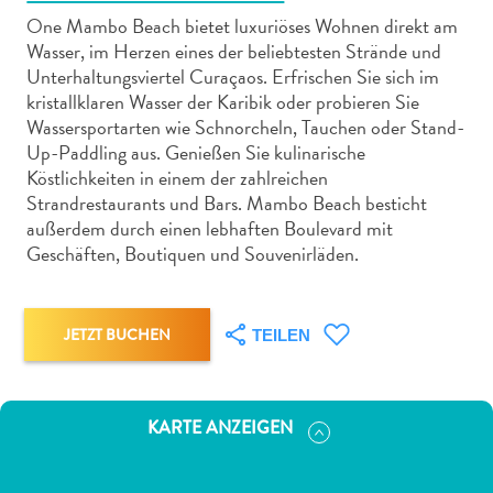
One Mambo Beach bietet luxuriöses Wohnen direkt am
Wasser, im Herzen eines der beliebtesten Strände und
Unterhaltungsviertel Curaçaos. Erfrischen Sie sich im
kristallklaren Wasser der Karibik oder probieren Sie
Wassersportarten wie Schnorcheln, Tauchen oder Stand-
Abenteuer
Up-Paddling aus. Genießen Sie kulinarische
zu
Köstlichkeiten in einem der zahlreichen
Land
Strandrestaurants und Bars. Mambo Beach besticht
außerdem durch einen lebhaften Boulevard mit
andere
Geschäften, Boutiquen und Souvenirläden.
Einkaufsviertel
Essen
und
JETZT BUCHEN
trinken
TEILEN
Kunst
und
Kultur
KARTE ANZEIGEN
Mietwagen
Museen