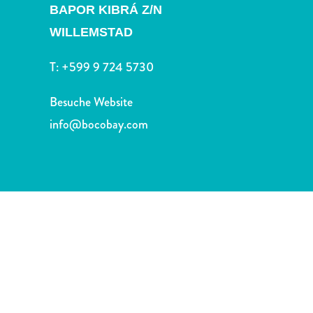
Nachtleben
BAPOR KIBRÁ Z/N
und
WILLEMSTAD
Unterhaltung
Natur
T:
+599 9 724 5730
und
Parks
Besuche Website
Sehenswürdigkeiten
info@bocobay.com
und
Wahrzeichen
Spa
und
Wellness
Sport
und
Golf
Strände
Tauch-
und