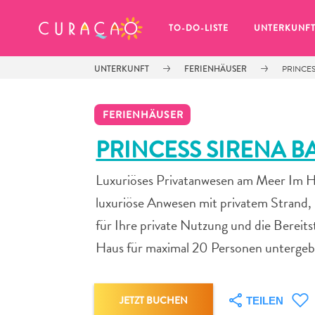
MEINE FAVORITEN
TO-DO-LISTE
UNTERKUNF
UNTERKUNFT
FERIENHÄUSER
PRINCES
FERIENHÄUSER
PRINCESS SIRENA BA
Luxuriöses Privatanwesen am Meer Im Her
Es schaut so aus, als ob Sie noch 
keine Lieblingsorte in Curaçao 
luxuriöse Anwesen mit privatem Strand
gespeichert haben.
für Ihre private Nutzung und die Bereits
Haus für maximal 20 Personen untergebr
Wenn Sie etwas für später speichern möchten, klicken 
JETZT BUCHEN
TEILEN