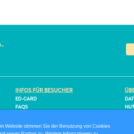
O-
N
INFOS FÜR BESUCHER
ÜBE
ED-CARD
DAT
FAQS
NU
KONTAKTIEREN SIE UNS
FOL
EVENTS
om Website stimmen Sie der Benutzung von Cookies
ONLINE-BROSCHÜRE
nd seiner Partner zu. Weitere Informationen zu