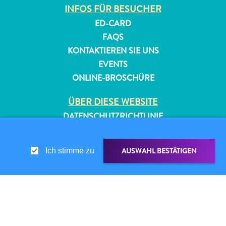
INFOS FÜR BESUCHER
ED-CARD
FAQS
KONTAKTIEREN SIE UNS
EVENTS
ONLINE-BROSCHÜRE
ÜBER DIESE WEBSITE
DATENSCHUTZRICHTLINIE
NUTZUNGSBEDINGUNGEN
AUSWAHL BESTÄTIGEN
Ich stimme zu
FOLGEN SIE UNS
© 2026 Curaçao Tourist Board
TEILEN ÜBER
LINK TEILEN