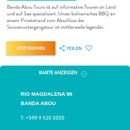
Banda Abou Tours ist auf informative Touren an Land
und auf See spezialisiert. Unser kulinarisches BBQ an
einem Privatstrand zum Abschluss der
Sonnenuntergangstour ist mittlerweile legendär.
Abenteuer
zu
JETZT BUCHEN
TEILEN
Land
andere
Einkaufsviertel
KARTE ANZEIGEN
Essen
und
trinken
RIO MAGDALENA 96
Kunst
und
BANDA ABOU
Kultur
T:
+599 9 520 3020
Mietwagen
Museen