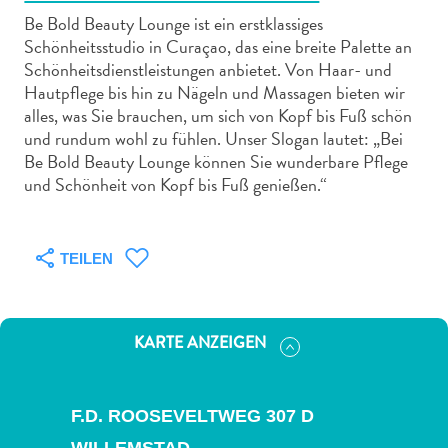
Be Bold Beauty Lounge ist ein erstklassiges
Schönheitsstudio in Curaçao, das eine breite Palette an
Schönheitsdienstleistungen anbietet. Von Haar- und
Hautpflege bis hin zu Nägeln und Massagen bieten wir
alles, was Sie brauchen, um sich von Kopf bis Fuß schön
Abenteuer
und rundum wohl zu fühlen. Unser Slogan lautet: „Bei
zu
Be Bold Beauty Lounge können Sie wunderbare Pflege
Land
und Schönheit von Kopf bis Fuß genießen.“
andere
Einkaufsviertel
Essen
TEILEN
und
trinken
Kunst
KARTE ANZEIGEN
und
Kultur
Mietwagen
F.D. ROOSEVELTWEG 307 D
Museen