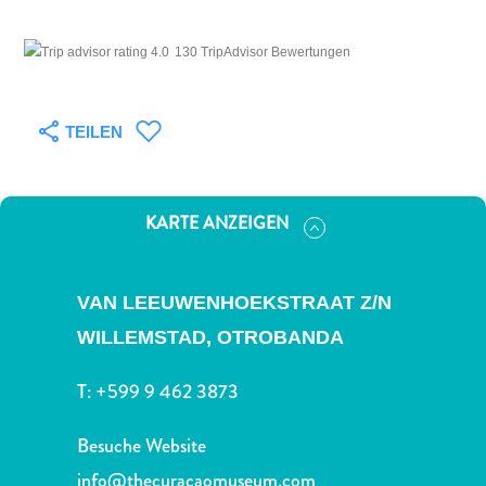
Nachtleben
und
130 TripAdvisor Bewertungen
Unterhaltung
Natur
und
TEILEN
Parks
Sehenswürdigkeiten
und
KARTE ANZEIGEN
Wahrzeichen
Spa
und
VAN LEEUWENHOEKSTRAAT Z/N
Wellness
Sport
WILLEMSTAD,
OTROBANDA
und
Golf
T:
+599 9 462 3873
Strände
Tauch-
Besuche Website
und
info@thecuracaomuseum.com