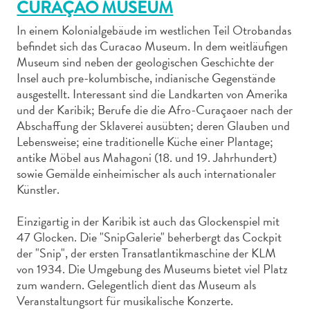
CURAÇAO MUSEUM
In einem Kolonialgebäude im westlichen Teil Otrobandas
befindet sich das Curacao Museum. In dem weitläufigen
Museum sind neben der geologischen Geschichte der
Insel auch pre-kolumbische, indianische Gegenstände
Abenteuer
ausgestellt. Interessant sind die Landkarten von Amerika
zu
und der Karibik; Berufe die die Afro-Curaçaoer nach der
Abschaffung der Sklaverei ausübten; deren Glauben und
Land
Lebensweise; eine traditionelle Küche einer Plantage;
andere
antike Möbel aus Mahagoni (18. und 19. Jahrhundert)
Einkaufsviertel
sowie Gemälde einheimischer als auch internationaler
Essen
Künstler.
und
trinken
Einzigartig in der Karibik ist auch das Glockenspiel mit
Kunst
47 Glocken. Die "SnipGalerie" beherbergt das Cockpit
und
der "Snip", der ersten Transatlantikmaschine der KLM
Kultur
von 1934. Die Umgebung des Museums bietet viel Platz
Mietwagen
zum wandern. Gelegentlich dient das Museum als
Museen
Veranstaltungsort für musikalische Konzerte.