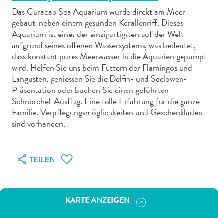
Das Curacao Sea Aquarium wurde direkt am Meer
gebaut, neben einem gesunden Korallenriff. Dieses
Aquarium ist eines der einzigartigsten auf der Welt
aufgrund seines offenen Wassersystems, was bedeutet,
dass konstant pures Meerwasser in die Aquarien gepumpt
Abenteuer
wird. Helfen Sie uns beim Füttern der Flamingos und
zu
Langusten, geniessen Sie die Delfin- und Seelöwen-
Land
Präsentation oder buchen Sie einen geführten
Schnorchel-Ausflug. Eine tolle Erfahrung fur die ganze
andere
Familie. Verpflegungsmöglichkeiten und Geschenkladen
Einkaufsviertel
sind vorhanden.
Essen
und
trinken
TEILEN
Kunst
und
Kultur
Mietwagen
KARTE ANZEIGEN
Museen