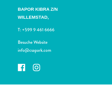
Nachtleben
und
BAPOR KIBRA Z/N
Unterhaltung
WILLEMSTAD,
Natur
und
T:
+599 9 461 6666
Parks
Sehenswürdigkeiten
Besuche Website
und
info@csapark.com
Wahrzeichen
Spa
und
Wellness
Sport
und
Golf
Strände
Tauch-
und