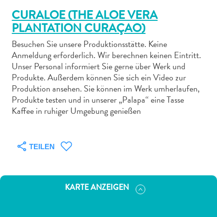
CURALOE (THE ALOE VERA
PLANTATION CURAÇAO)
Besuchen Sie unsere Produktionsstätte. Keine
Anmeldung erforderlich. Wir berechnen keinen Eintritt.
Abenteuer
Unser Personal informiert Sie gerne über Werk und
zu
Produkte. Außerdem können Sie sich ein Video zur
Produktion ansehen. Sie können im Werk umherlaufen,
Land
Produkte testen und in unserer „Palapa“ eine Tasse
andere
Kaffee in ruhiger Umgebung genießen
Einkaufsviertel
Essen
und
TEILEN
trinken
Kunst
und
Kultur
KARTE ANZEIGEN
Mietwagen
Museen