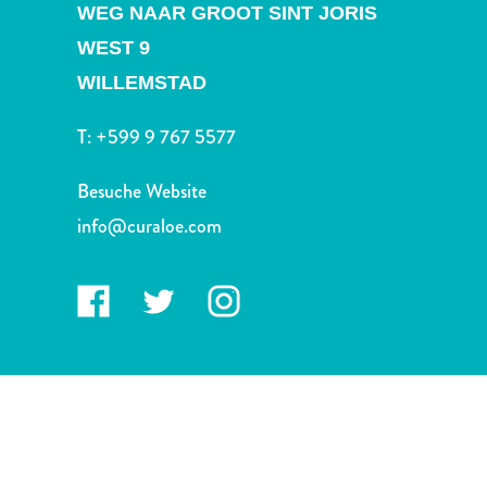
Nachtleben
WEG NAAR GROOT SINT JORIS
und
WEST 9
Unterhaltung
WILLEMSTAD
Natur
und
T:
+599 9 767 5577
Parks
Sehenswürdigkeiten
Besuche Website
und
info@curaloe.com
Wahrzeichen
Spa
und
Wellness
Sport
und
Golf
Strände
Tauch-
und