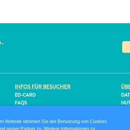
O-
N
INFOS FÜR BESUCHER
ÜBE
ED-CARD
DAT
FAQS
NU
KONTAKTIEREN SIE UNS
FOL
EVENTS
om Website stimmen Sie der Benutzung von Cookies
ONLINE-BROSCHÜRE
nd seiner Partner zu. Weitere Informationen zu