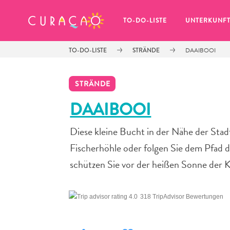
MEINE FAVORITEN
TO-DO-LISTE
UNTERKUNF
TO-DO-LISTE
STRÄNDE
DAAIBOOI
STRÄNDE
DAAIBOOI
Diese kleine Bucht in der Nähe der Stad
Es schaut so aus, als ob Sie noch 
keine Lieblingsorte in Curaçao 
Fischerhöhle oder folgen Sie dem Pfad de
gespeichert haben.
schützen Sie vor der heißen Sonne der Ka
318 TripAdvisor Bewertungen
Wenn Sie etwas für später speichern möchten, klicken 