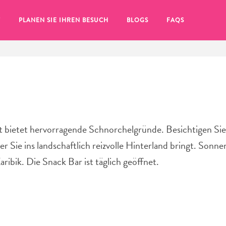
T
PLANEN SIE IHREN BESUCH
BLOGS
FAQS
t bietet hervorragende Schnorchelgründe. Besichtigen Sie 
r Sie ins landschaftlich reizvolle Hinterland bringt. Sonn
ribik. Die Snack Bar ist täglich geöffnet.
Sie auf das