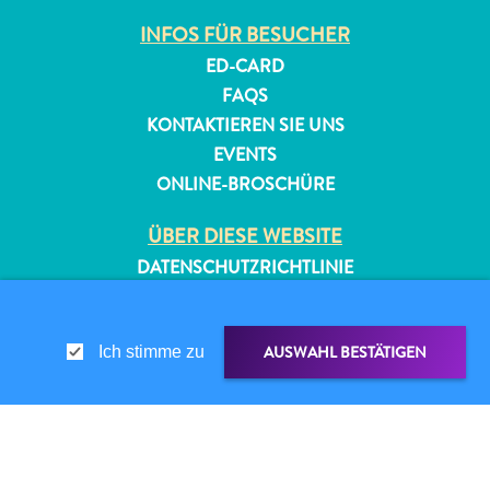
INFOS FÜR BESUCHER
ED-CARD
FAQS
KONTAKTIEREN SIE UNS
EVENTS
ONLINE-BROSCHÜRE
ÜBER DIESE WEBSITE
DATENSCHUTZRICHTLINIE
NUTZUNGSBEDINGUNGEN
FOLGEN SIE UNS
AUSWAHL BESTÄTIGEN
Ich stimme zu
© 2026 Curaçao Tourist Board
TEILEN ÜBER
LINK TEILEN