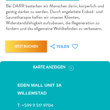
Bei DARR bestärken wir Menschen darin, körperlich und
geistig stärker zu werden. Durch angeleitete Eisbad- und
Saunatherapie helfen wir unseren Klienten,
Widerstandsfähigkeit aufzubauen, die Regeneration zu
fördern und das allgemeine Wohlbefinden zu verbessern.
Abenteuer
zu
Land
JETZT BUCHEN
TEILEN
andere
Einkaufsviertel
Essen
KARTE ANZEIGEN
und
trinken
Kunst
EDEN MALL UNIT 3A
und
WILLEMSTAD
Kultur
Mietwagen
T:
+599 9 517 9704
Museen