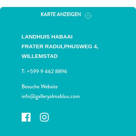
Nachtleben
und
KARTE ANZEIGEN
Unterhaltung
Natur
und
LANDHUIS HABAAI
Parks
FRATER RADULPHUSWEG 4,
Sehenswürdigkeiten
und
WILLEMSTAD
Wahrzeichen
Spa
T:
+599 9 462 8896
und
Wellness
Besuche Website
Sport
info@galleryalmablou.com
und
Golf
Strände
Tauch-
und