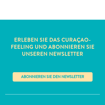
ERLEBEN SIE DAS CURAÇAO-
All-
FEELING UND ABONNIEREN SIE
inclusive
UNSEREN NEWSLETTER
Apartments
Ferienhäuser
Hotels
und
Resorts
Planen
✕
Sie
Ihren
Besuch