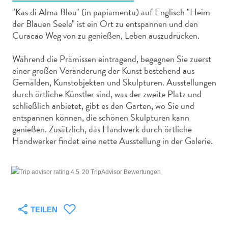
"Kas di Alma Blou" (in papiamentu) auf Englisch "Heim
der Blauen Seele" ist ein Ort zu entspannen und den
Curacao Weg von zu genießen, Leben auszudrücken.
Während die Prämissen eintragend, begegnen Sie zuerst
Abenteuer
einer großen Veränderung der Kunst bestehend aus
zu
Gemälden, Kunstobjekten und Skulpturen. Ausstellungen
Land
durch örtliche Künstler sind, was der zweite Platz und
schließlich anbietet, gibt es den Garten, wo Sie und
andere
entspannen können, die schönen Skulpturen kann
Einkaufsviertel
genießen. Zusätzlich, das Handwerk durch örtliche
Essen
Handwerker findet eine nette Ausstellung in der Galerie.
und
trinken
Kunst
20 TripAdvisor Bewertungen
und
Kultur
Mietwagen
TEILEN
Museen