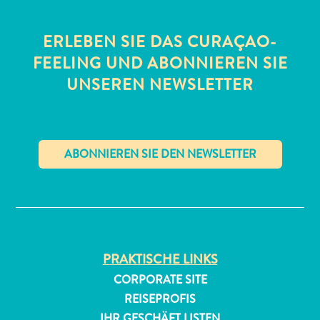
ERLEBEN SIE DAS CURAÇAO-
FEELING UND ABONNIEREN SIE
UNSEREN NEWSLETTER
All-
inclusive
Apartments
✕
Ferienhäuser
Hotels
und
Resorts
PRAKTISCHE LINKS
Planen
CORPORATE SITE
Sie
Ihren
REISEPROFIS
Besuch
IHR GESCHÄFT LISTEN