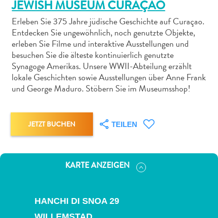
JEWISH MUSEUM CURAÇAO
Erleben Sie 375 Jahre jüdische Geschichte auf Curaçao.
Entdecken Sie ungewöhnlich, noch genutzte Objekte,
erleben Sie Filme und interaktive Ausstellungen und
besuchen Sie die älteste kontinuierlich genutzte
Abenteuer
Synagoge Amerikas. Unsere WWII-Abteilung erzählt
zu
lokale Geschichten sowie Ausstellungen über Anne Frank
und George Maduro. Stöbern Sie im Museumsshop!
Land
andere
Einkaufsviertel
Essen
JETZT BUCHEN
TEILEN
und
trinken
Kunst
KARTE ANZEIGEN
und
Kultur
Mietwagen
HANCHI DI SNOA 29
Museen
WILLEMSTAD