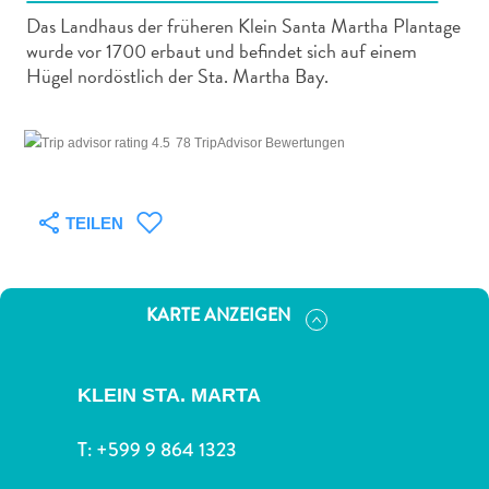
Das Landhaus der früheren Klein Santa Martha Plantage
wurde vor 1700 erbaut und befindet sich auf einem
Hügel nordöstlich der Sta. Martha Bay.
Abenteuer
78 TripAdvisor Bewertungen
zu
Land
andere
TEILEN
Einkaufsviertel
Essen
und
KARTE ANZEIGEN
trinken
Kunst
und
KLEIN STA. MARTA
Kultur
Mietwagen
T:
+599 9 864 1323
Museen