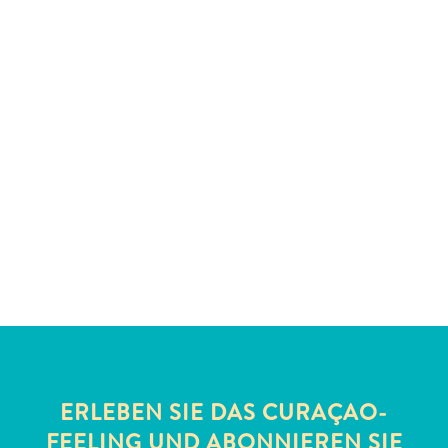
Schnorchelplätze
Tauchoperatoren
Taxidienste
Touren
Wasseraktivitäten
Unterkunft
ERLEBEN SIE DAS CURAÇAO-
FEELING UND ABONNIEREN SIE