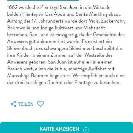
1662 wurde die Plantage San Juan in die Mitte der
beiden Plantagen Cas Abou und Santa Martha gebaut.
Anfang des 17. Jahrunderts wurde dort Mais, Zuckerrohr,
Baumwolle und Indigo kultiviert und Viehzucht
betrieben. San Juan ist einzigartig, da die Geschichte des
Abenteuer
Anwesens gut dokumentiert wurde. Es existiert ein
zu
Sklavenbuch, das schwangere Sklavinnen beschreibt die
Land
ihre Kinder in einem Zimmer auf der Westseite des
Anwesens gebaren. San Juan ist auf alle Fälle einen
andere
Besuch wert, allein die kühle, schattige Auffahrt mit
Einkaufsviertel
Mansalinja Bäumen begeistert. Wir empfehlen auch eine
Essen
der drei lauschigen Buchten der Plantage zu besuchen.
und
trinken
Kunst
TEILEN
und
Kultur
Mietwagen
Museen
KARTE ANZEIGEN