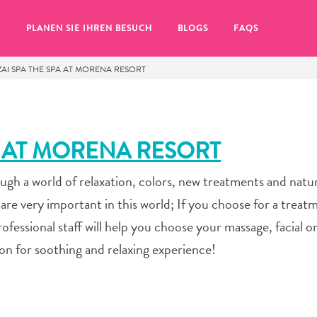
T
PLANEN SIE IHREN BESUCH
BLOGS
FAQS
AI SPA THE SPA AT MORENA RESORT
A AT MORENA RESORT
rough a world of relaxation, colors, new treatments and natu
 are very important in this world; If you choose for a treat
ofessional staff will help you choose your massage, facial o
on for soothing and relaxing experience!
Sie auf das