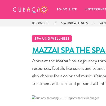
MEINE FAVORITEN
TO-DO-LISTE
UNTERKUNF
TO-DO-LISTE
SPA UND WELLNESS
MAZZ
SPA UND WELLNESS
MAZZAI SPA THE SP
A visit at the Mazzai Spa is a journey th
Es schaut so aus, als ob Sie noch 
keine Lieblingsorte in Curaçao 
resources. Details like colors and sounds
gespeichert haben.
also choose for a color and music. Our pr
treatment with care and personal attenti
Wenn Sie etwas für später speichern möchten, klicken 
3 TripAdvisor Bewertungen