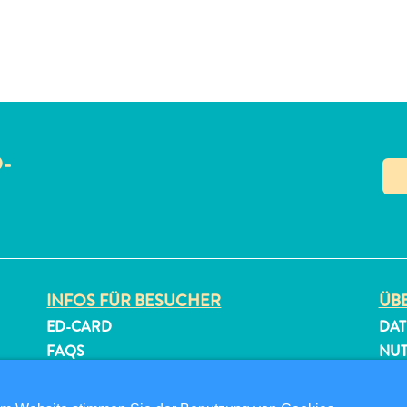
O-
N
INFOS FÜR BESUCHER
ÜBE
ED-CARD
DAT
FAQS
NU
KONTAKTIEREN SIE UNS
FOL
EVENTS