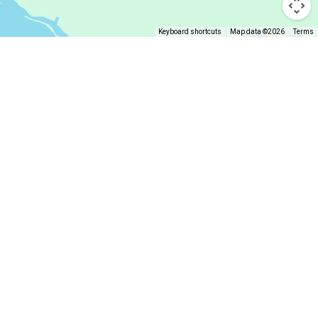
Keyboard shortcuts
Map data ©2026
Terms