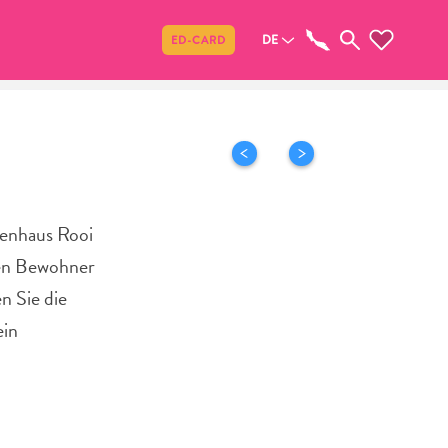
Teilen
DE
ED-CARD
enhaus Rooi
igen Bewohner
n Sie die
ein