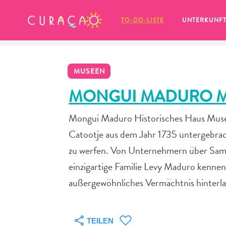
MEINE FAVORITEN
TO-DO-LISTE
UNTERKUNF
MUSEEN
MONGUI MADURO 
Mongui Maduro Historisches Haus Muse
Es schaut so aus, als ob Sie noch 
Catootje aus dem Jahr 1735 untergebrach
keine Lieblingsorte in Curaçao 
gespeichert haben.
zu werfen. Von Unternehmern über Samml
einzigartige Familie Levy Maduro kenne
außergewöhnliches Vermächtnis hinterlas
Wenn Sie etwas für später speichern möchten, klicken 
TEILEN