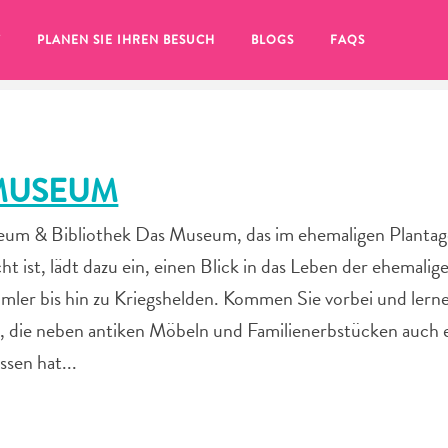
T
PLANEN SIE IHREN BESUCH
BLOGS
FAQS
MUSEUM
um & Bibliothek Das Museum, das im ehemaligen Plantag
t ist, lädt dazu ein, einen Blick in das Leben der ehemal
er bis hin zu Kriegshelden. Kommen Sie vorbei und lerne
n, die neben antiken Möbeln und Familienerbstücken auch 
sen hat...
Sie auf das