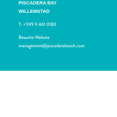
Nachtleben
PISCADERA BAY
und
WILLEMSTAD
Unterhaltung
Natur
T:
+599 9 461 0183
und
Parks
Besuche Website
Sehenswürdigkeiten
management@piscaderabeach.com
und
Wahrzeichen
Spa
und
Wellness
Sport
und
Golf
Strände
Tauch-
und