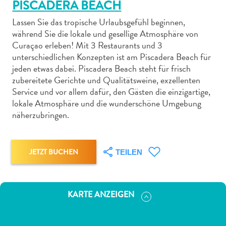
PISCADERA BEACH
Lassen Sie das tropische Urlaubsgefühl beginnen,
während Sie die lokale und gesellige Atmosphäre von
Curaçao erleben! Mit 3 Restaurants und 3
unterschiedlichen Konzepten ist am Piscadera Beach für
Abenteuer
jeden etwas dabei. Piscadera Beach steht für frisch
zu
zubereitete Gerichte und Qualitätsweine, exzellenten
Service und vor allem dafür, den Gästen die einzigartige,
Land
lokale Atmosphäre und die wunderschöne Umgebung
andere
näherzubringen.
Einkaufsviertel
Essen
und
JETZT BUCHEN
TEILEN
trinken
Kunst
und
Kultur
KARTE ANZEIGEN
Mietwagen
Museen