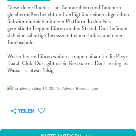
Diese kleine Bucht ist bei Schnorchlern und Tauchern
gleichermaßen beliebt und verfügt über einen abgeteilten
Schwimmbereich mit einer Platform. In den Fels
gemeißelte Treppen führen an den Strand. Dort befindet
sich eine schattige Terrasse mit einem Imbiss und einer
Abenteuer
Tauchschule.
zu
Land
Weiter hinten führen weitere Treppen hinauf in die Playa
Beach Club. Dort gibt es ein Restaurant. Der Einstieg ins
andere
Wasser ist etwas felsig.
Einkaufsviertel
Essen
und
351 TripAdvisor Bewertungen
trinken
Kunst
und
TEILEN
Kultur
Mietwagen
Museen