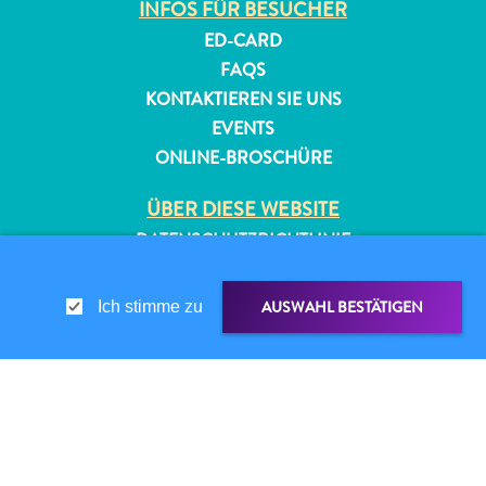
INFOS FÜR BESUCHER
ED-CARD
FAQS
KONTAKTIEREN SIE UNS
EVENTS
ONLINE-BROSCHÜRE
ÜBER DIESE WEBSITE
DATENSCHUTZRICHTLINIE
NUTZUNGSBEDINGUNGEN
AUSWAHL BESTÄTIGEN
Ich stimme zu
FOLGEN SIE UNS
© 2026 Curaçao Tourist Board
TEILEN ÜBER
LINK TEILEN
WHATSAPP