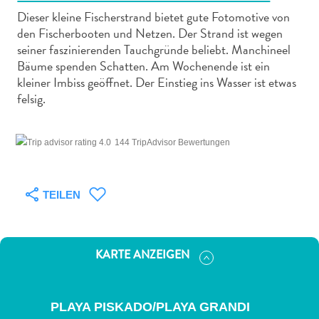
Dieser kleine Fischerstrand bietet gute Fotomotive von
den Fischerbooten und Netzen. Der Strand ist wegen
seiner faszinierenden Tauchgründe beliebt. Manchineel
Bäume spenden Schatten. Am Wochenende ist ein
kleiner Imbiss geöffnet. Der Einstieg ins Wasser ist etwas
Abenteuer
felsig.
zu
Land
144 TripAdvisor Bewertungen
andere
Einkaufsviertel
Essen
TEILEN
und
trinken
Kunst
und
KARTE ANZEIGEN
Kultur
Mietwagen
Museen
PLAYA PISKADO/PLAYA GRANDI