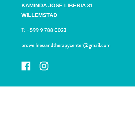
Nachtleben
KAMINDA JOSE LIBERIA 31
und
WILLEMSTAD
Unterhaltung
Natur
T:
+599 9 788 0023
und
Parks
prowellnessandtherapycenter@gmail.com
Sehenswürdigkeiten
und
Wahrzeichen
Spa
und
Wellness
Sport
und
Golf
Strände
Tauch-
und