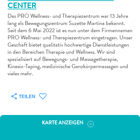
CENTER
Das PRO Wellness- und Therapiezentrum war 13 Jahre
lang als Bewegungszentrum Suzette Martina bekannt.
Seit dem 6 Mai 2022 ist es nun unter dem Firmennamen
PRO Wellness- und Therapiezentrum eingetragen. Unser
Abenteuer
Geschäft bietet qualitativ hochwertige Dienstleistungen
zu
in den Bereichen Therapie und Wellness. Wir sind
Land
spezialisiert auf Bewegungs- und Massagetherapie,
andere
Kinesio-Taping, medizinische Ganzkörpermassagen und
Einkaufsviertel
vieles mehr.
Essen
und
trinken
TEILEN
Kunst
und
Kultur
KARTE ANZEIGEN
Mietwagen
Museen