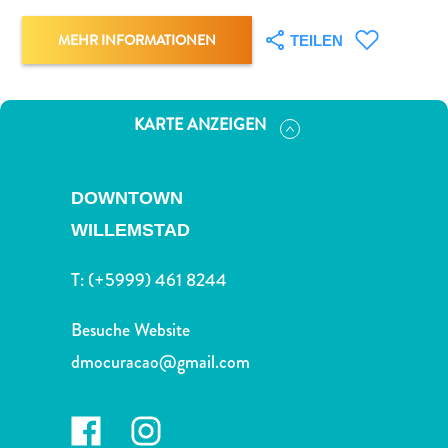
Nachtleben
und
MEHR INFORMATIONEN
TEILEN
Unterhaltung
Natur
und
KARTE ANZEIGEN
Parks
Sehenswürdigkeiten
und
DOWNTOWN
Wahrzeichen
WILLEMSTAD
Spa
und
T:
(+5999) 461 8244
Wellness
Sport
Besuche Website
und
Golf
dmocuracao@gmail.com
Strände
Tauch-
und