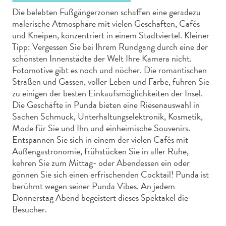
Die belebten Fußgängerzonen schaffen eine geradezu
malerische Atmosphäre mit vielen Geschäften, Cafés
und Kneipen, konzentriert in einem Stadtviertel. Kleiner
Tipp: Vergessen Sie bei Ihrem Rundgang durch eine der
schönsten Innenstädte der Welt Ihre Kamera nicht.
Abenteuer
Fotomotive gibt es noch und nöcher. Die romantischen
zu
Straßen und Gassen, voller Leben und Farbe, führen Sie
Land
zu einigen der besten Einkaufsmöglichkeiten der Insel.
Die Geschäfte in Punda bieten eine Riesenauswahl in
andere
Sachen Schmuck, Unterhaltungselektronik, Kosmetik,
Einkaufsviertel
Mode für Sie und Ihn und einheimische Souvenirs.
Essen
Entspannen Sie sich in einem der vielen Cafés mit
und
Außengastronomie, frühstücken Sie in aller Ruhe,
trinken
kehren Sie zum Mittag- oder Abendessen ein oder
Kunst
gönnen Sie sich einen erfrischenden Cocktail! Punda ist
und
berühmt wegen seiner Punda Vibes. An jedem
Kultur
Donnerstag Abend begeistert dieses Spektakel die
Mietwagen
Besucher.
Museen