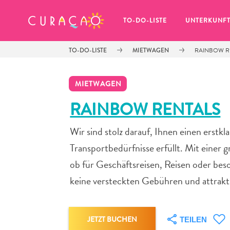
MEINE FAVORITEN
TO-DO-LISTE
UNTERKUNF
TO-DO-LISTE
MIETWAGEN
RAINBOW R
MIETWAGEN
RAINBOW RENTALS
Wir sind stolz darauf, Ihnen einen erstkl
Es schaut so aus, als ob Sie noch 
keine Lieblingsorte in Curaçao 
Transportbedürfnisse erfüllt. Mit einer 
gespeichert haben.
ob für Geschäftsreisen, Reisen oder beso
keine versteckten Gebühren und attraktiv
Wenn Sie etwas für später speichern möchten, klicken 
JETZT BUCHEN
TEILEN