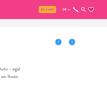
Teilen
DE
ED-CARD
Auto – egal
 wir Ihnen