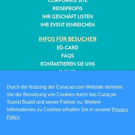
CORPORATE SITE
REISEPROFIS
IHR GESCHÄFT LISTEN
IHR EVENT EINREICHEN
INFOS FÜR BESUCHER
ED-CARD
FAQS
KONTAKTIEREN SIE UNS
EVENTS
ONLINE-BROSCHÜRE
Durch die Nutzung der Curacao.com Website stimmen
ÜBER DIESE WEBSITE
Sie der Benutzung von Cookies durch das Curaçao
Tourist Board und seiner Partner zu. Weitere
DATENSCHUTZRICHTLINIE
Informationen zu Cookies erhalten Sie in unserer
Privacy
NUTZUNGSBEDINGUNGEN
Policy
FOLGEN SIE UNS