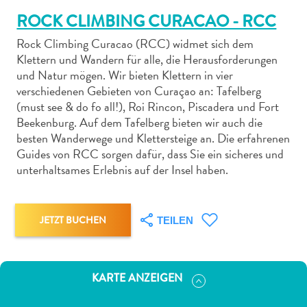
ROCK CLIMBING CURACAO - RCC
Rock Climbing Curacao (RCC) widmet sich dem
Klettern und Wandern für alle, die Herausforderungen
und Natur mögen. Wir bieten Klettern in vier
verschiedenen Gebieten von Curaçao an: Tafelberg
Abenteuer
(must see & do fo all!), Roi Rincon, Piscadera und Fort
zu
Beekenburg. Auf dem Tafelberg bieten wir auch die
Land
besten Wanderwege und Klettersteige an. Die erfahrenen
andere
Guides von RCC sorgen dafür, dass Sie ein sicheres und
Einkaufsviertel
unterhaltsames Erlebnis auf der Insel haben.
Essen
und
trinken
JETZT BUCHEN
TEILEN
Kunst
und
Kultur
KARTE ANZEIGEN
Mietwagen
Museen