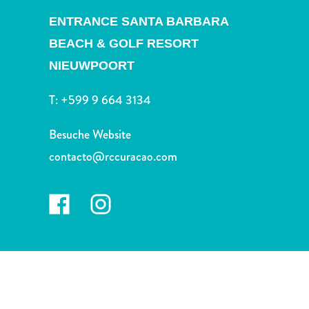
Nachtleben
ENTRANCE SANTA BARBARA
und
Unterhaltung
BEACH & GOLF RESORT
Natur
NIEUWPOORT
und
Parks
T:
+599 9 664 3134
Sehenswürdigkeiten
und
Besuche Website
Wahrzeichen
contacto@rccuracao.com
Spa
und
Wellness
Sport
und
Golf
Strände
Tauch-
und