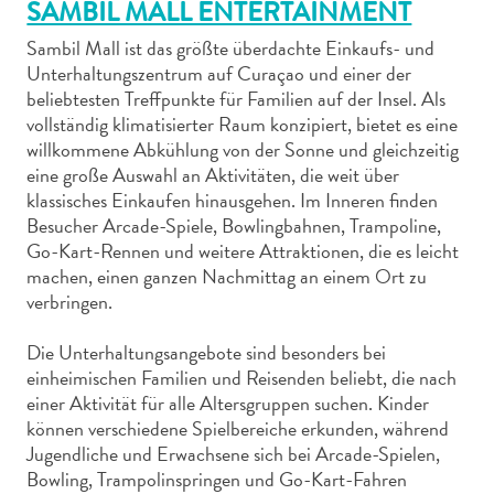
SAMBIL MALL ENTERTAINMENT
Sambil Mall ist das größte überdachte Einkaufs- und
Unterhaltungszentrum auf Curaçao und einer der
beliebtesten Treffpunkte für Familien auf der Insel. Als
vollständig klimatisierter Raum konzipiert, bietet es eine
Abenteuer
willkommene Abkühlung von der Sonne und gleichzeitig
zu
eine große Auswahl an Aktivitäten, die weit über
klassisches Einkaufen hinausgehen. Im Inneren finden
Land
Besucher Arcade-Spiele, Bowlingbahnen, Trampoline,
andere
Go-Kart-Rennen und weitere Attraktionen, die es leicht
Einkaufsviertel
machen, einen ganzen Nachmittag an einem Ort zu
Essen
verbringen.
und
trinken
Die Unterhaltungsangebote sind besonders bei
Kunst
einheimischen Familien und Reisenden beliebt, die nach
und
einer Aktivität für alle Altersgruppen suchen. Kinder
Kultur
können verschiedene Spielbereiche erkunden, während
Mietwagen
Jugendliche und Erwachsene sich bei Arcade-Spielen,
Museen
Bowling, Trampolinspringen und Go-Kart-Fahren