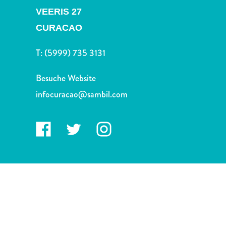
Schnorchelplätze
VEERIS 27
Tauchoperatoren
CURACAO
Taxidienste
Touren
T:
(5999) 735 3131
Wasseraktivitäten
Unterkunft
Besuche Website
infocuracao@sambil.com