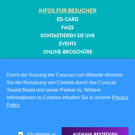
INFOS FÜR BESUCHER
Reiseanforderungen
ED-CARD
Warum
FAQS
Curacao?
KONTAKTIEREN SIE UNS
Kreuzfahrt
EVENTS
Reise-
ONLINE-BROSCHÜRE
Apps
für
ÜBER DIESE WEBSITE
Curaçao
DATENSCHUTZRICHTLINIE
Durch die Nutzung der Curacao.com Website stimmen
Angebote
NUTZUNGSBEDINGUNGEN
Sie der Benutzung von Cookies durch das Curaçao
Events
Tourist Board und seiner Partner zu. Weitere
Romantik
FOLGEN SIE UNS
Informationen zu Cookies erhalten Sie in unserer
und
Privacy
Policy
Heiraten
Tagungen
und
© 2026 Curaçao Tourist Board
Konferenzen
AUSWAHL BESTÄTIGEN
Ich stimme zu