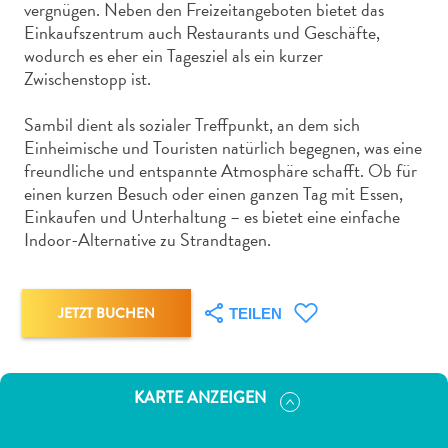
vergnügen. Neben den Freizeitangeboten bietet das
Nachtleben
Einkaufszentrum auch Restaurants und Geschäfte,
und
wodurch es eher ein Tagesziel als ein kurzer
Unterhaltung
Zwischenstopp ist.
Natur
und
Sambil dient als sozialer Treffpunkt, an dem sich
Parks
Einheimische und Touristen natürlich begegnen, was eine
Sehenswürdigkeiten
freundliche und entspannte Atmosphäre schafft. Ob für
und
einen kurzen Besuch oder einen ganzen Tag mit Essen,
Wahrzeichen
Einkaufen und Unterhaltung – es bietet eine einfache
Spa
Indoor-Alternative zu Strandtagen.
und
Wellness
Sport
JETZT BUCHEN
TEILEN
und
Golf
Strände
KARTE ANZEIGEN
Tauch-
und