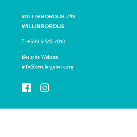
Nachtleben
und
WILLIBRORDUS Z/N
Unterhaltung
Natur
WILLIBRORDUS
und
Parks
T:
+599 9 515 7010
Sehenswürdigkeiten
und
Besuche Website
Wahrzeichen
info@serulargupark.org
Spa
und
Wellness
Sport
und
Golf
Strände
Tauch-
und