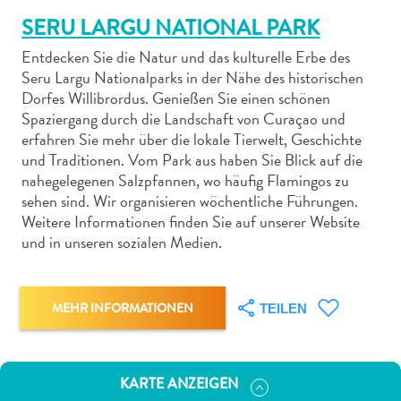
SERU LARGU NATIONAL PARK
Entdecken Sie die Natur und das kulturelle Erbe des
Seru Largu Nationalparks in der Nähe des historischen
Dorfes Willibrordus. Genießen Sie einen schönen
Spaziergang durch die Landschaft von Curaçao und
Abenteuer
erfahren Sie mehr über die lokale Tierwelt, Geschichte
zu
und Traditionen. Vom Park aus haben Sie Blick auf die
Land
nahegelegenen Salzpfannen, wo häufig Flamingos zu
andere
sehen sind. Wir organisieren wöchentliche Führungen.
Einkaufsviertel
Weitere Informationen finden Sie auf unserer Website
Essen
und in unseren sozialen Medien.
und
trinken
Kunst
MEHR INFORMATIONEN
TEILEN
und
Kultur
Mietwagen
KARTE ANZEIGEN
Museen