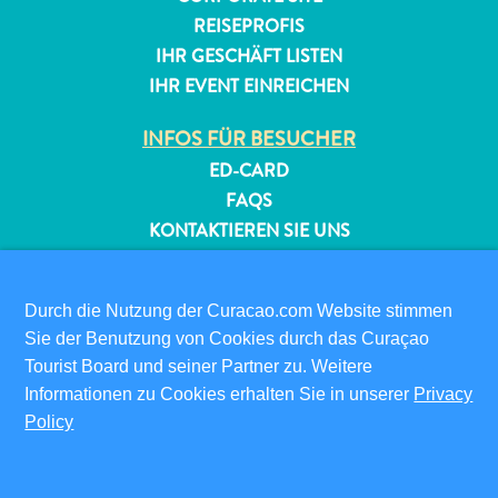
REISEPROFIS
IHR GESCHÄFT LISTEN
IHR EVENT EINREICHEN
INFOS FÜR BESUCHER
ED-CARD
FAQS
KONTAKTIEREN SIE UNS
EVENTS
ONLINE-BROSCHÜRE
Durch die Nutzung der Curacao.com Website stimmen
Sie der Benutzung von Cookies durch das Curaçao
ÜBER DIESE WEBSITE
Tourist Board und seiner Partner zu. Weitere
DATENSCHUTZRICHTLINIE
Informationen zu Cookies erhalten Sie in unserer
Privacy
NUTZUNGSBEDINGUNGEN
Policy
FOLGEN SIE UNS