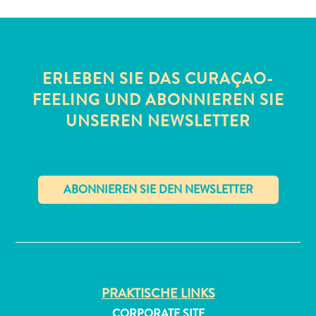
ERLEBEN SIE DAS CURAÇAO-
FEELING UND ABONNIEREN SIE
UNSEREN NEWSLETTER
All-
inclusive
Apartments
Ferienhäuser
Hotels
✕
und
Resorts
Planen
Sie
PRAKTISCHE LINKS
Ihren
Besuch
CORPORATE SITE