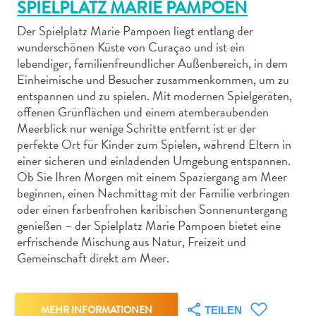
SPIELPLATZ MARIE PAMPOEN
Der Spielplatz Marie Pampoen liegt entlang der
wunderschönen Küste von Curaçao und ist ein
lebendiger, familienfreundlicher Außenbereich, in dem
Einheimische und Besucher zusammenkommen, um zu
Abenteuer
entspannen und zu spielen. Mit modernen Spielgeräten,
zu
offenen Grünflächen und einem atemberaubenden
Meerblick nur wenige Schritte entfernt ist er der
Land
perfekte Ort für Kinder zum Spielen, während Eltern in
andere
einer sicheren und einladenden Umgebung entspannen.
Einkaufsviertel
Ob Sie Ihren Morgen mit einem Spaziergang am Meer
Essen
beginnen, einen Nachmittag mit der Familie verbringen
und
oder einen farbenfrohen karibischen Sonnenuntergang
trinken
genießen – der Spielplatz Marie Pampoen bietet eine
Kunst
erfrischende Mischung aus Natur, Freizeit und
und
Gemeinschaft direkt am Meer.
Kultur
Mietwagen
Museen
MEHR INFORMATIONEN
TEILEN