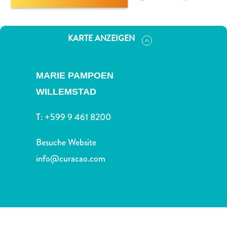
Nachtleben
und
Unterhaltung
KARTE ANZEIGEN
Natur
und
Parks
MARIE PAMPOEN
Sehenswürdigkeiten
WILLEMSTAD
und
Wahrzeichen
T:
+599 9 461 8200
Spa
und
Besuche Website
Wellness
Sport
info@curacao.com
und
Golf
Strände
Tauch-
und