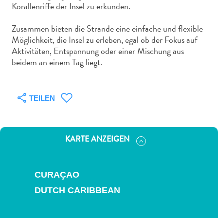
Nachtleben
Korallenriffe der Insel zu erkunden.
und
Zusammen bieten die Strände eine einfache und flexible
Unterhaltung
Möglichkeit, die Insel zu erleben, egal ob der Fokus auf
Natur
Aktivitäten, Entspannung oder einer Mischung aus
und
beidem an einem Tag liegt.
Parks
Sehenswürdigkeiten
und
TEILEN
Wahrzeichen
Spa
und
Wellness
KARTE ANZEIGEN
Sport
und
Golf
CURAÇAO
Strände
DUTCH CARIBBEAN
Tauch-
und