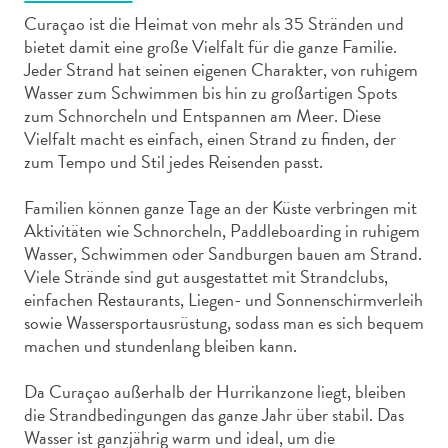
Curaçao ist die Heimat von mehr als 35 Stränden und
bietet damit eine große Vielfalt für die ganze Familie.
Jeder Strand hat seinen eigenen Charakter, von ruhigem
Wasser zum Schwimmen bis hin zu großartigen Spots
zum Schnorcheln und Entspannen am Meer. Diese
Abenteuer
Vielfalt macht es einfach, einen Strand zu finden, der
zu
zum Tempo und Stil jedes Reisenden passt.
Land
Familien können ganze Tage an der Küste verbringen mit
andere
Aktivitäten wie Schnorcheln, Paddleboarding in ruhigem
Einkaufsviertel
Wasser, Schwimmen oder Sandburgen bauen am Strand.
Essen
Viele Strände sind gut ausgestattet mit Strandclubs,
und
einfachen Restaurants, Liegen- und Sonnenschirmverleih
trinken
sowie Wassersportausrüstung, sodass man es sich bequem
Kunst
machen und stundenlang bleiben kann.
und
Kultur
Da Curaçao außerhalb der Hurrikanzone liegt, bleiben
Mietwagen
die Strandbedingungen das ganze Jahr über stabil. Das
Museen
Wasser ist ganzjährig warm und ideal, um die