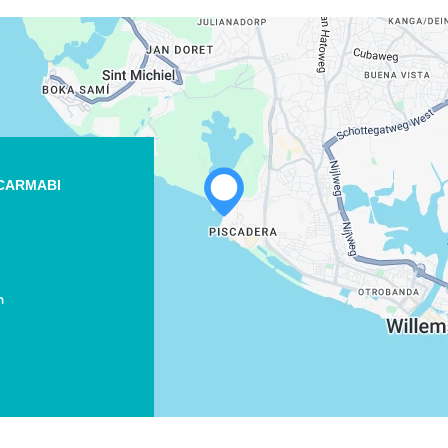
 CARMABI
m
WHATSAPP