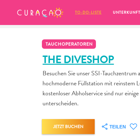
MEINE FAVORITEN
TO-DO-LISTE
UNTERKUNF
TAUCHOPERATOREN
THE DIVESHOP
Besuchen Sie unser SSI-Tauchzentrum au
Es schaut so aus, als ob Sie noch 
hochmoderne Füllstation mit reinstem L
keine Lieblingsorte in Curaçao 
gespeichert haben.
kostenloser Abholservice sind nur einige
unterscheiden.
Wenn Sie etwas für später speichern möchten, klicken 
JETZT BUCHEN
TEILEN