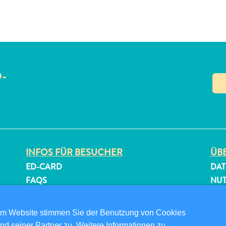
O-
N
INFOS FÜR BESUCHER
ÜBE
ED-CARD
DAT
FAQS
NU
KONTAKTIEREN SIE UNS
FOL
EVENTS
om Website stimmen Sie der Benutzung von Cookies
ONLINE-BROSCHÜRE
nd seiner Partner zu. Weitere Informationen zu