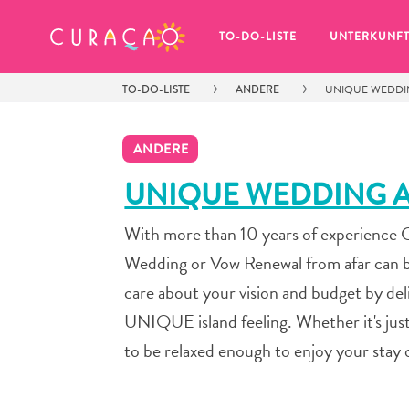
MEINE FAVORITEN
TO-DO-LISTE
UNTERKUNF
TO-DO-LISTE
ANDERE
UNIQUE WEDDIN
ANDERE
UNIQUE WEDDING A
With more than 10 years of experience C
Es schaut so aus, als ob Sie noch 
keine Lieblingsorte in Curaçao 
Wedding or Vow Renewal from afar can be 
gespeichert haben.
care about your vision and budget by deli
UNIQUE island feeling. Whether it's just
to be relaxed enough to enjoy your stay
Wenn Sie etwas für später speichern möchten, klicken 