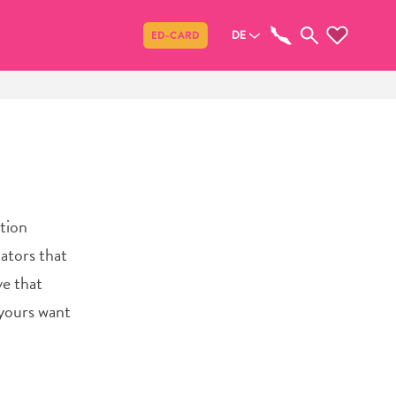
Teilen
DE
ED-CARD
tion
ators that
ve that
 yours want