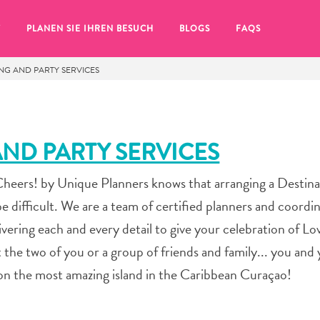
T
PLANEN SIE IHREN BESUCH
BLOGS
FAQS
G AND PARTY SERVICES
ND PARTY SERVICES
heers! by Unique Planners knows that arranging a Destina
difficult. We are a team of certified planners and coordin
vering each and every detail to give your celebration of Lo
 the two of you or a group of friends and family... you and
 on the most amazing island in the Caribbean Curaçao!
Sie auf das