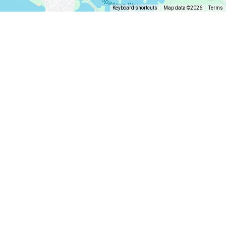
Keyboard shortcuts
Map data ©2026
Terms