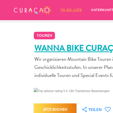
MEINE FAVORITEN
TO-DO-LISTE
UNTERKUNF
TOUREN
WANNA BIKE CURA
Wir organisieren Mountain Bike Touren 
Es schaut so aus, als ob Sie noch 
Geschicklichkeitsstufen. In unserer Pla
keine Lieblingsorte in Curaçao 
gespeichert haben.
individuelle Touren und Special Events 
180 TripAdvisor Bewertungen
Wenn Sie etwas für später speichern möchten, klicken 
JETZT BUCHEN
TEILEN