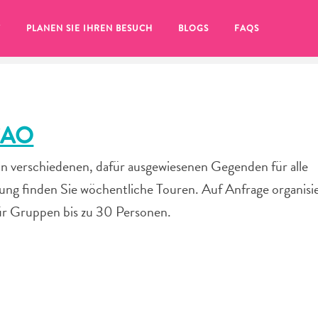
T
PLANEN SIE IHREN BESUCH
BLOGS
FAQS
ÇAO
in verschiedenen, dafür ausgewiesenen Gegenden für alle
nung finden Sie wöchentliche Touren. Auf Anfrage organisi
für Gruppen bis zu 30 Personen.
Sie auf das