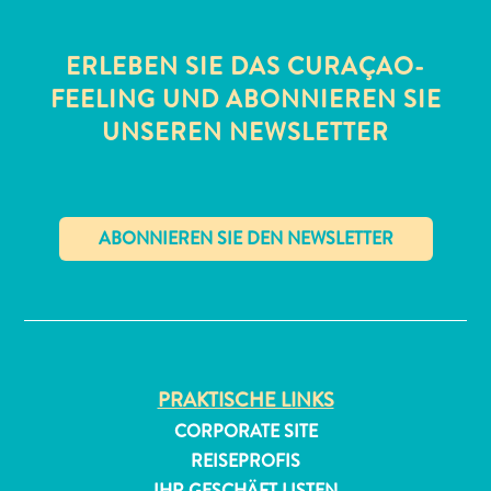
ERLEBEN SIE DAS CURAÇAO-
FEELING UND ABONNIEREN SIE
UNSEREN NEWSLETTER
All-
inclusive
Apartments
✕
Ferienhäuser
Hotels
und
Resorts
PRAKTISCHE LINKS
Planen
Sie
CORPORATE SITE
Ihren
REISEPROFIS
Besuch
IHR GESCHÄFT LISTEN