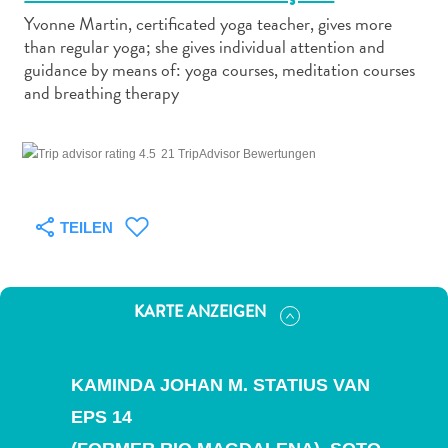
Yvonne Martin, certificated yoga teacher, gives more
than regular yoga; she gives individual attention and
guidance by means of: yoga courses, meditation courses
and breathing therapy
Abenteuer
zu
21 TripAdvisor Bewertungen
Land
andere
TEILEN
Einkaufsviertel
Essen
und
trinken
KARTE ANZEIGEN
Kunst
und
Kultur
KAMINDA JOHAN M. STATIUS VAN
Mietwagen
EPS 14
Museen