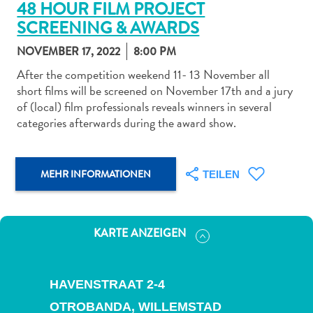
48 HOUR FILM PROJECT
SCREENING & AWARDS
NOVEMBER 17, 2022
8:00 PM
After the competition weekend 11- 13 November all
short films will be screened on November 17th and a jury
Abenteuer
of (local) film professionals reveals winners in several
zu
categories afterwards during the award show.
Land
andere
Einkaufsviertel
MEHR INFORMATIONEN
TEILEN
Essen
und
trinken
Kunst
KARTE ANZEIGEN
und
Kultur
Mietwagen
HAVENSTRAAT 2-4
Museen
OTROBANDA,
WILLEMSTAD