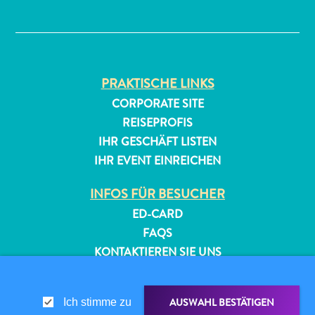
✕
PRAKTISCHE LINKS
CORPORATE SITE
REISEPROFIS
All-
IHR GESCHÄFT LISTEN
inclusive
IHR EVENT EINREICHEN
Apartments
Ferienhäuser
INFOS FÜR BESUCHER
Hotels
ED-CARD
und
FAQS
Resorts
KONTAKTIEREN SIE UNS
Planen
EVENTS
Sie
ONLINE-BROSCHÜRE
Ihren
AUSWAHL BESTÄTIGEN
Ich stimme zu
Besuch