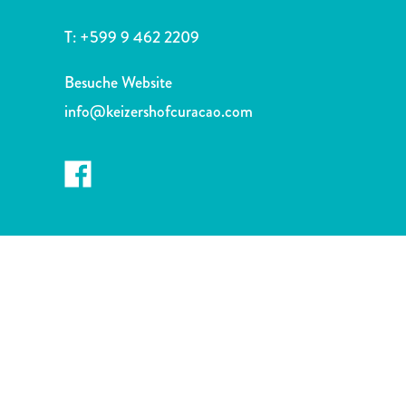
Nachtleben
und
T:
+599 9 462 2209
Unterhaltung
Natur
Besuche Website
und
info@keizershofcuracao.com
Parks
Sehenswürdigkeiten
und
Wahrzeichen
Spa
und
Wellness
Sport
und
Golf
Strände
Tauch-
und