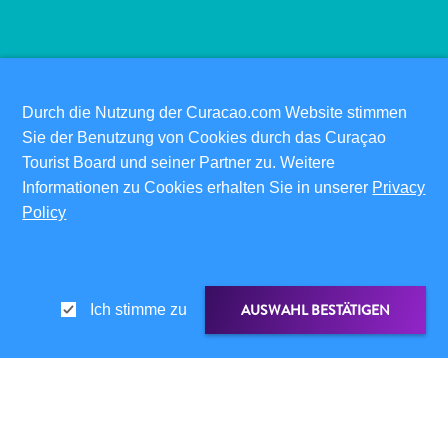
Schnorchelplätze
Tauchoperatoren
Taxidienste
Touren
Wasseraktivitäten
Durch die Nutzung der Curacao.com Website stimmen
✕
Unterkunft
Sie der Benutzung von Cookies durch das Curaçao
Tourist Board und seiner Partner zu. Weitere
Informationen zu Cookies erhalten Sie in unserer
Privacy
Policy
PRAKTISCHE LINKS
CORPORATE SITE
REISEPROFIS
IHR GESCHÄFT LISTEN
AUSWAHL BESTÄTIGEN
Ich stimme zu
IHR EVENT EINREICHEN
INFOS FÜR BESUCHER
ED-CARD
LINK TEILEN
FAQS