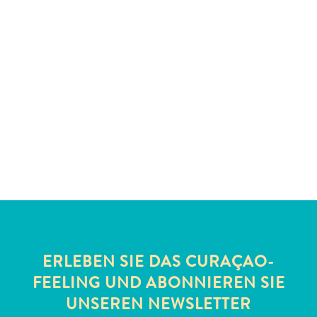
Nachtleben
und
Unterhaltung
Natur
und
Parks
Sehenswürdigkeiten
und
Wahrzeichen
Spa
und
Wellness
Sport
und
Golf
ERLEBEN SIE DAS CURAÇAO-
Strände
FEELING UND ABONNIEREN SIE
Tauch-
UNSEREN NEWSLETTER
und