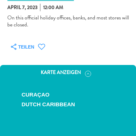
APRIL 7, 2023
12:00 AM
On this official holiday offices, banks, and most stores will
be closed.
Abenteuer
zu
TEILEN
Land
andere
Einkaufsviertel
KARTE ANZEIGEN
Essen
und
trinken
CURAÇAO
Kunst
DUTCH CARIBBEAN
und
Kultur
Mietwagen
Museen