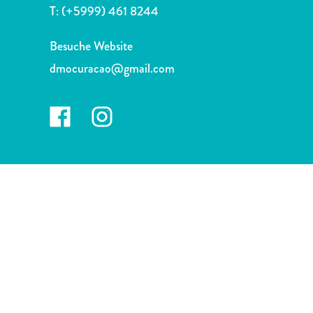
Nachtleben
T:
(+5999) 461 8244
und
Unterhaltung
Besuche Website
Natur
dmocuracao@gmail.com
und
Parks
Sehenswürdigkeiten
und
Wahrzeichen
Spa
und
Wellness
Sport
und
Golf
Strände
Tauch-
und