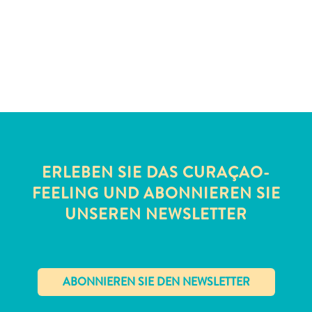
Schnorchelplätze
Tauchoperatoren
Taxidienste
Touren
Wasseraktivitäten
Unterkunft
ERLEBEN SIE DAS CURAÇAO-
FEELING UND ABONNIEREN SIE
UNSEREN NEWSLETTER
✕