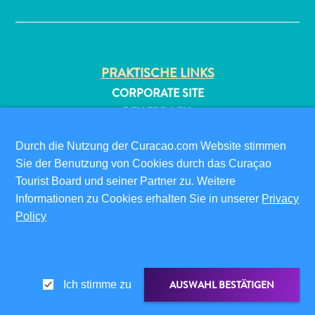
PRAKTISCHE LINKS
CORPORATE SITE
REISEPROFIS
IHR GESCHÄFT LISTEN
All-
Durch die Nutzung der Curacao.com Website stimmen
IHR EVENT EINREICHEN
inclusive
Sie der Benutzung von Cookies durch das Curaçao
Apartments
INFOS FÜR BESUCHER
Tourist Board und seiner Partner zu. Weitere
Ferienhäuser
Informationen zu Cookies erhalten Sie in unserer
Privacy
ED-CARD
Hotels
Policy
FAQS
und
Resorts
KONTAKTIEREN SIE UNS
Planen
EVENTS
Sie
ONLINE-BROSCHÜRE
AUSWAHL BESTÄTIGEN
Ich stimme zu
Ihren
Besuch
ÜBER DIESE WEBSITE