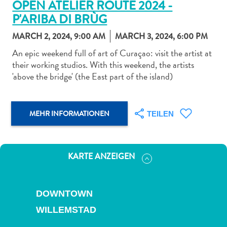
OPEN ATELIER ROUTE 2024 -
P'ARIBA DI BRÙG
MARCH 2, 2024, 9:00 AM
MARCH 3, 2024, 6:00 PM
An epic weekend full of art of Curaçao: visit the artist at
their working studios. With this weekend, the artists
Abenteuer
'above the bridge' (the East part of the island)
zu
Land
andere
MEHR INFORMATIONEN
TEILEN
Einkaufsviertel
Essen
und
trinken
KARTE ANZEIGEN
Kunst
und
Kultur
DOWNTOWN
Mietwagen
WILLEMSTAD
Museen