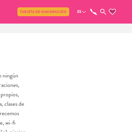
Compartir
ES
TARJETA DE INMIGRACIÓN
in ningún
braciones,
 propios,
a, clases de
Ofrecemos
e, wi-fi