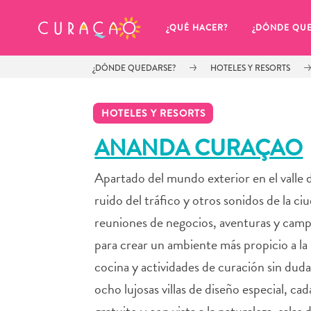
MIS FAVORITOS
¿QUÉ HACER?
¿DÓNDE QU
¿DÓNDE QUEDARSE?
HOTELES Y RESORTS
HOTELES Y RESORTS
ANANDA CURAÇAO
Apartado del mundo exterior en el valle de
Parece que no has guardado 
ningún lugar favorito aún.
ruido del tráfico y otros sonidos de la ci
reuniones de negocios, aventuras y camp
para crear un ambiente más propicio a la i
cocina y actividades de curación sin du
Cuando quiera guardar algo para más tarde, asegúrese 
ocho lujosas villas de diseño especial, c