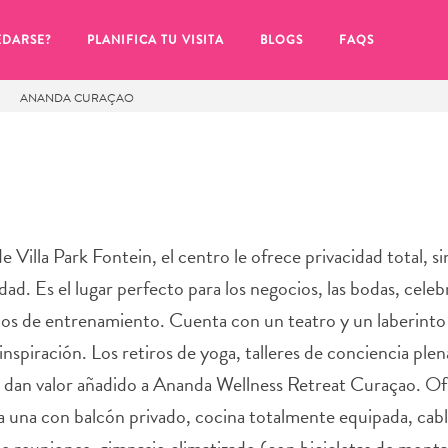
EDARSE?
PLANIFICA TU VISITA
BLOGS
FAQS
ANANDA CURAÇAO
 Villa Park Fontein, el centro le ofrece privacidad total, s
udad. Es el lugar perfecto para los negocios, las bodas, cele
os de entrenamiento. Cuenta con un teatro y un laberinto
nspiración. Los retiros de yoga, talleres de conciencia plen
da dan valor añadido a Ananda Wellness Retreat Curaçao. 
de hacer clic en el
ada una con balcón privado, cocina totalmente equipada, cabl