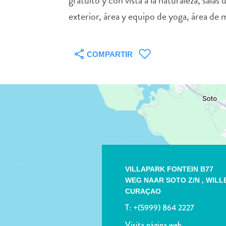
gratuito y con vista a la naturaleza, sala
exterior, área y equipo de yoga, área de 
COMPARTIR
VILLAPARK FONTEIN B77
WEG NAAR SOTO Z/N ,
WILL
CURAÇAO
T:
+(5999) 864 2227
Visita página web