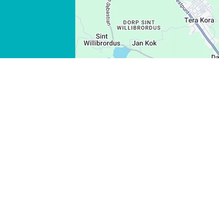
WHATSAPP
FACEBOOK
X
COPIAR ENLACE
CORREO ELECTRÓNICO
COPIAR ENLACE