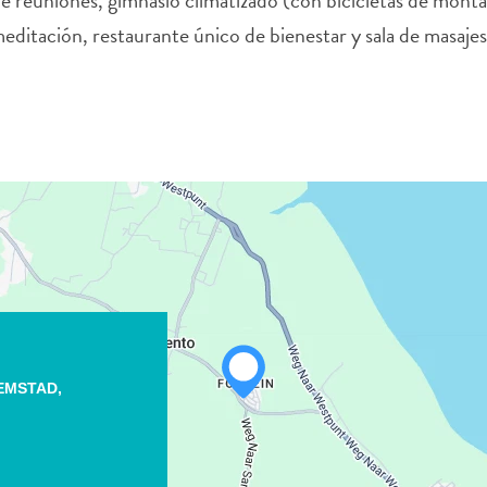
s de reuniones, gimnasio climatizado (con bicicletas de monta
meditación, restaurante único de bienestar y sala de masajes
EMSTAD,