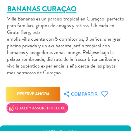
BANANAS CURAÇAO
Villa Bananas es un paraíso tropical en Curaçao, perfecto
para familias, grupos de amigos y retiros. Ubicada en
Actividades
Grote Berg, esta
amplia villa cuenta con 5 dormitorios, 3 baños, una gran
acuáticas
piscina privada y un exuberante jardín tropical con
Alquiler
hamacas y acogedoras zonas lounge. Relájese bajo la
de
palapa sombreada, disfrute de la fresca brisa caribeña y
coches
viva la auténtica experiencia isleña cerca de las playas
Arte
más hermosas de Curaçao.
y
Cultura
Aventuras
RESERVE AHORA
COMPARTIR
en
tierra
Comida
y
bebida