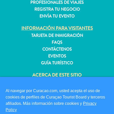
PROFESIONALES DE VIAJES
REGISTRA TU NEGOCIO
ENVÍA TU EVENTO
Apartamentos
Casas
INFORMACIÓN PARA VISITANTES
de
TARJETA DE INMIGRACIÓN
vacaciones
FAQS
Hoteles
CONTÁCTENOS
y
Resorts
EVENTOS
Todo
GUÍA TURÍSTICO
incluido
ACERCA DE ESTE SITIO
Planifica
tu
POLÍTICA DE PRIVACIDAD
visita
CONDICIONES DE USO
Al navegar por Curacao.com, usted acepta el uso de
cookies de perfiles de Curaçao Tourist Board y terceros
SÍGANOS
afiliados. Más información sobre cookies y
Privacy
Policy