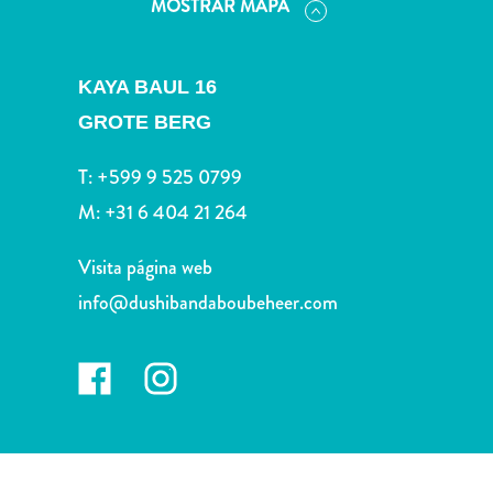
MOSTRAR MAPA
Deportes
y
golf
KAYA BAUL 16
Excursiones
Monumentos
GROTE BERG
y
lugares
T:
+599 9 525 0799
de
M:
+31 6 404 21 264
interés
Museos
Visita página web
Naturaleza
info@dushibandaboubeheer.com
y
parques
Operadores
de
buceo
otro
Playas