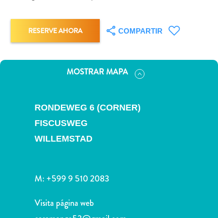
Deportes
y
golf
RESERVE AHORA
COMPARTIR
Excursiones
Monumentos
y
MOSTRAR MAPA
lugares
de
interés
RONDEWEG 6 (CORNER)
Museos
FISCUSWEG
Naturaleza
y
WILLEMSTAD
parques
Operadores
de
M:
+599 9 510 2083
buceo
otro
Visita página web
Playas