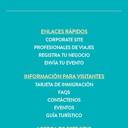
✕
Apartamentos
Casas
ENLACES RÁPIDOS
de
CORPORATE SITE
vacaciones
PROFESIONALES DE VIAJES
Hoteles
REGISTRA TU NEGOCIO
y
Resorts
ENVÍA TU EVENTO
Todo
INFORMACIÓN PARA VISITANTES
incluido
Planifica
TARJETA DE INMIGRACIÓN
tu
FAQS
visita
CONTÁCTENOS
EVENTOS
GUÍA TURÍSTICO