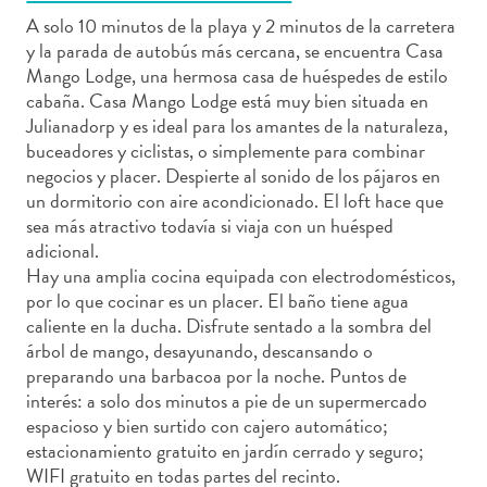
A solo 10 minutos de la playa y 2 minutos de la carretera
y la parada de autobús más cercana, se encuentra Casa
Mango Lodge, una hermosa casa de huéspedes de estilo
cabaña. Casa Mango Lodge está muy bien situada en
Actividades
Julianadorp y es ideal para los amantes de la naturaleza,
acuáticas
buceadores y ciclistas, o simplemente para combinar
Alquiler
negocios y placer. Despierte al sonido de los pájaros en
de
un dormitorio con aire acondicionado. El loft hace que
sea más atractivo todavía si viaja con un huésped
coches
adicional.
Arte
Hay una amplia cocina equipada con electrodomésticos,
y
por lo que cocinar es un placer. El baño tiene agua
Cultura
caliente en la ducha. Disfrute sentado a la sombra del
Aventuras
árbol de mango, desayunando, descansando o
en
preparando una barbacoa por la noche. Puntos de
tierra
interés: a solo dos minutos a pie de un supermercado
Comida
espacioso y bien surtido con cajero automático;
y
estacionamiento gratuito en jardín cerrado y seguro;
bebida
WIFI gratuito en todas partes del recinto.