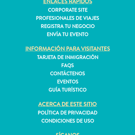
ENLACES RÁPIDOS
CORPORATE SITE
PROFESIONALES DE VIAJES
Apartamentos
REGISTRA TU NEGOCIO
Casas
ENVÍA TU EVENTO
de
vacaciones
INFORMACIÓN PARA VISITANTES
Hoteles
TARJETA DE INMIGRACIÓN
y
FAQS
Resorts
Todo
CONTÁCTENOS
incluido
EVENTOS
Planifica
GUÍA TURÍSTICO
tu
visita
ACERCA DE ESTE SITIO
POLÍTICA DE PRIVACIDAD
CONDICIONES DE USO