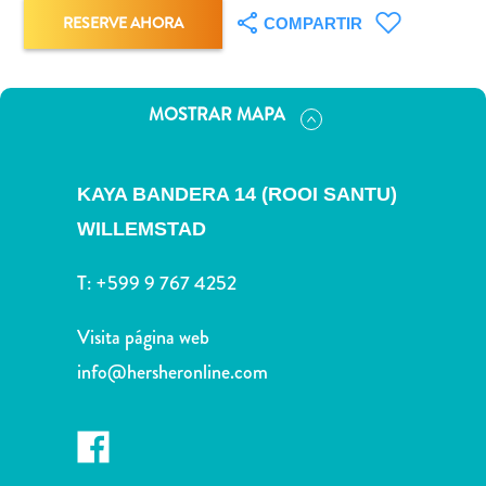
Deportes
RESERVE AHORA
COMPARTIR
y
golf
Excursiones
MOSTRAR MAPA
Monumentos
y
lugares
KAYA BANDERA 14 (ROOI SANTU)
de
interés
WILLEMSTAD
Museos
Naturaleza
T:
+599 9 767 4252
y
parques
Visita página web
Operadores
info@hersheronline.com
de
buceo
otro
Playas