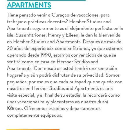
APARTMENTS
Tiene pensado venir a Curaçao de vacaciones, para
trabajar o prácticas docentes? Hersher Studios and
Apartments seguramente es el alojamiento perfecto en la
Actividades
isla. Sus anfitriones, Henry y Eileen, le dan la bienvenida
acuáticas
en Hersher Studios and Apartments. Después de más de
Alquiler
20 años de experiencia como anfitriones, ya que estamos
de
operando desde 1990, estamos convencidos de que se
coches
sentirá como en casa en Hersher Studios and
Arte
Apartments. Con nosotros usted tendrá una sensación
hogareña y aún podrá disfrutar de su privacidad. Somos
y
pequeños, por eso es que cada huésped que se queda con
Cultura
nosotros en Hersher Studios and Apartments es una
Aventuras
visita especial, y al final de su estadía, la recordará como
en
unas vacaciones muy placenteras en nuestro dushi
tierra
Kòrsou. Ofrecemos estudios y departamentos
Comida
completamente equipados.
y
bebida