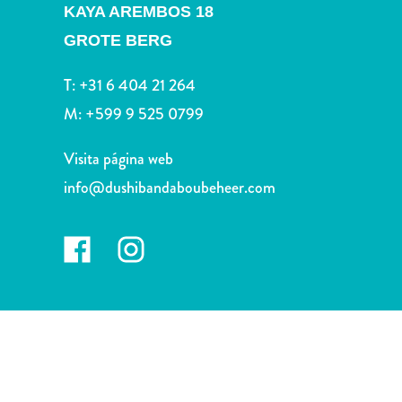
Deportes
KAYA AREMBOS 18
y
GROTE BERG
golf
Excursiones
T:
+31 6 404 21 264
Monumentos
M:
+599 9 525 0799
y
lugares
Visita página web
de
info@dushibandaboubeheer.com
interés
Museos
Naturaleza
y
parques
Operadores
de
buceo
otro
Playas