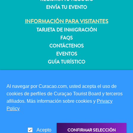
ENVÍA TU EVENTO
Apartamentos
INFORMACIÓN PARA VISITANTES
Casas
TARJETA DE INMIGRACIÓN
de
FAQS
vacaciones
CONTÁCTENOS
Hoteles
EVENTOS
y
GUÍA TURÍSTICO
Resorts
Todo
ACERCA DE ESTE SITIO
incluido
POLÍTICA DE PRIVACIDAD
Al navegar por Curacao.com, usted acepta el uso de
Planifica
CONDICIONES DE USO
cookies de perfiles de Curaçao Tourist Board y terceros
tu
afiliados. Más información sobre cookies y
Privacy
visita
SÍGANOS
Policy
CONFIRMAR SELECCIÓN
Acepto
© 2026 Curaçao Tourist Board