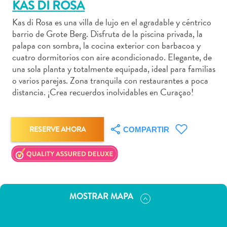
KAS DI ROSA
Kas di Rosa es una villa de lujo en el agradable y céntrico
barrio de Grote Berg. Disfruta de la piscina privada, la
palapa con sombra, la cocina exterior con barbacoa y
Actividades
cuatro dormitorios con aire acondicionado. Elegante, de
acuáticas
una sola planta y totalmente equipada, ideal para familias
Alquiler
o varios parejas. Zona tranquila con restaurantes a poca
distancia. ¡Crea recuerdos inolvidables en Curaçao!
de
coches
Arte
y
RESERVE AHORA
COMPARTIR
Cultura
Aventuras
en
tierra
Comida
MOSTRAR MAPA
y
bebida