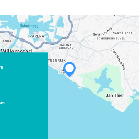
78
com
WHATSAPP