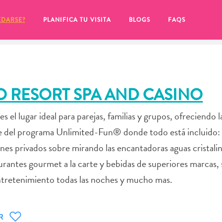
EDARSE?
PLANIFICA TU VISITA
BLOGS
FAQS
 RESORT SPA AND CASINO
el lugar ideal para parejas, familias y grupos, ofreciendo 
te del programa Unlimited-Fun® donde todo está incluido: 
ones privados sobre mirando las encantadoras aguas cristali
urantes gourmet a la carte y bebidas de superiores marcas, 
ntretenimiento todas las noches y mucho mas.
de hacer clic en el
R