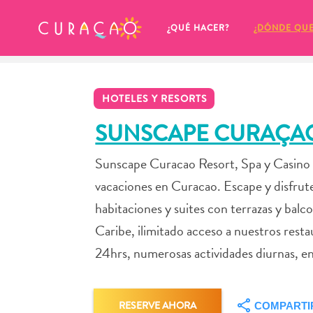
MIS FAVORITOS
¿QUÉ HACER?
¿DÓNDE QU
HOTELES Y RESORTS
SUNSCAPE CURAÇAO
Sunscape Curacao Resort, Spa y Casino es 
Parece que no has guardado 
vacaciones en Curacao. Escape y disfru
ningún lugar favorito aún.
habitaciones y suites con terrazas y balc
Caribe, ilimitado acceso a nuestros resta
24hrs, numerosas actividades diurnas, e
Cuando quiera guardar algo para más tarde, asegúrese 
RESERVE AHORA
COMPARTI