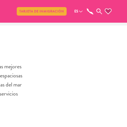
Compartir
ES
TARJETA DE INMIGRACIÓN
las mejores
espaciosas
nas del mar
servicios