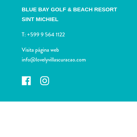
Deportes
BLUE BAY GOLF & BEACH RESORT
y
golf
SINT MICHIEL
Excursiones
Monumentos
T:
+599 9 564 1122
y
lugares
Visita página web
de
info@lovelyvillascuracao.com
interés
Museos
Naturaleza
y
parques
Operadores
de
buceo
otro
Playas