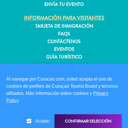
ENVÍA TU EVENTO
INFORMACIÓN PARA VISITANTES
Apartamentos
TARJETA DE INMIGRACIÓN
Casas
FAQS
de
vacaciones
CONTÁCTENOS
Hoteles
EVENTOS
y
GUÍA TURÍSTICO
Resorts
Todo
ACERCA DE ESTE SITIO
incluido
POLÍTICA DE PRIVACIDAD
Al navegar por Curacao.com, usted acepta el uso de
Planifica
CONDICIONES DE USO
cookies de perfiles de Curaçao Tourist Board y terceros
tu
afiliados. Más información sobre cookies y
Privacy
visita
SÍGANOS
Policy
CONFIRMAR SELECCIÓN
Acepto
© 2026 Curaçao Tourist Board