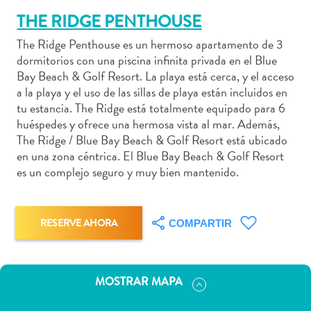
THE RIDGE PENTHOUSE
The Ridge Penthouse es un hermoso apartamento de 3
dormitorios con una piscina infinita privada en el Blue
Actividades
Bay Beach & Golf Resort. La playa está cerca, y el acceso
a la playa y el uso de las sillas de playa están incluidos en
acuáticas
tu estancia. The Ridge está totalmente equipado para 6
Alquiler
huéspedes y ofrece una hermosa vista al mar. Además,
de
The Ridge / Blue Bay Beach & Golf Resort está ubicado
coches
en una zona céntrica. El Blue Bay Beach & Golf Resort
Arte
es un complejo seguro y muy bien mantenido.
y
Cultura
Aventuras
RESERVE AHORA
COMPARTIR
en
tierra
Comida
MOSTRAR MAPA
y
bebida