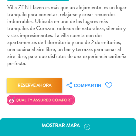
Villa ZEN Haven es más que un alojamiento, es un lugar
tranquilo para conectar, relajarse y crear recuerdos
imborrables. Ubicada en uno de los lugares más
tranquilos de Curazao, rodeada de naturaleza, silencio y
Actividades
vistas impresionantes. La villa cuenta con dos
acuáticas
apartamentos de 1 dormitorio y uno de 2 dormitorios,
Alquiler
una cocina al aire libre, un bar y terrazas para cenar al
de
aire libre, para que disfrutes de una experiencia caribeña
perfecta.
coches
Arte
y
Cultura
RESERVE AHORA
COMPARTIR
Aventuras
en
tierra
Comida
y
MOSTRAR MAPA
bebida