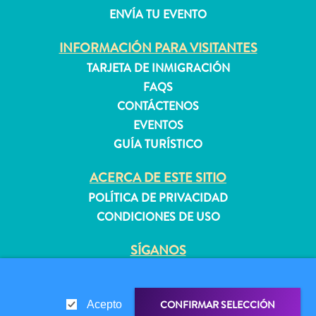
ENVÍA TU EVENTO
INFORMACIÓN PARA VISITANTES
Apartamentos
Casas
TARJETA DE INMIGRACIÓN
de
FAQS
vacaciones
CONTÁCTENOS
Hoteles
EVENTOS
y
GUÍA TURÍSTICO
Resorts
Todo
ACERCA DE ESTE SITIO
incluido
POLÍTICA DE PRIVACIDAD
Planifica
CONDICIONES DE USO
tu
visita
SÍGANOS
CONFIRMAR SELECCIÓN
Acepto
© 2026 Curaçao Tourist Board