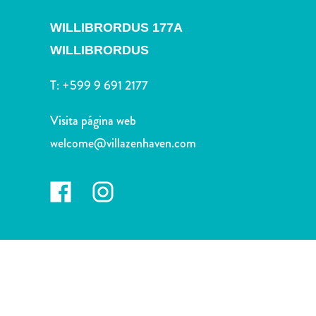
Deportes
y
WILLIBRORDUS 177A
golf
WILLIBRORDUS
Excursiones
Monumentos
T:
+599 9 691 2177
y
lugares
Visita página web
de
welcome@villazenhaven.com
interés
Museos
Naturaleza
y
parques
Operadores
de
buceo
otro
Playas